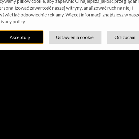
żywamy plików cookie, aby zapewnić Ci najlepszą jakość przeglądani
ersonalizować zawartość naszej witryny, analizować ruch na niej i
yświetlać odpowiednie reklamy. Więcej informacji znajdziesz w nasz
cie nasz kurz! Pracujemy nad czymś niesamowitym – sprawdź w
rivacy policy
Akceptuję
Ustawienia cookie
Odrzucam