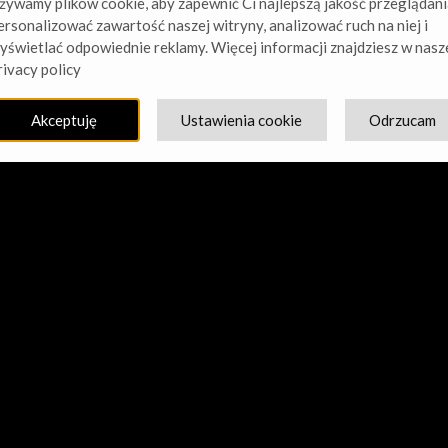
żywamy plików cookie, aby zapewnić Ci najlepszą jakość przeglądani
ersonalizować zawartość naszej witryny, analizować ruch na niej i
yświetlać odpowiednie reklamy. Więcej informacji znajdziesz w nasz
cie nasz kurz! Pracujemy nad czymś niesamowitym – sprawdź w
rivacy policy
Akceptuję
Ustawienia cookie
Odrzucam