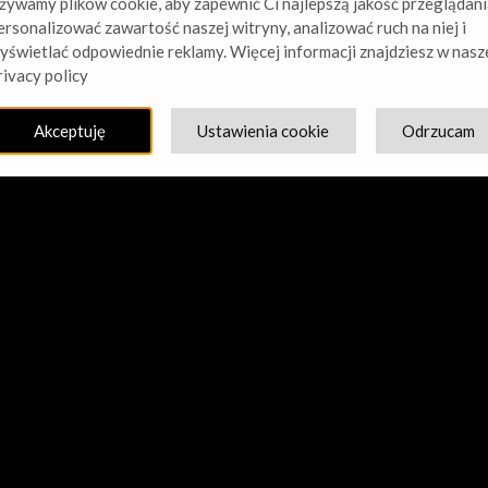
żywamy plików cookie, aby zapewnić Ci najlepszą jakość przeglądani
ersonalizować zawartość naszej witryny, analizować ruch na niej i
yświetlać odpowiednie reklamy. Więcej informacji znajdziesz w nasz
cie nasz kurz! Pracujemy nad czymś niesamowitym – sprawdź w
rivacy policy
Akceptuję
Ustawienia cookie
Odrzucam