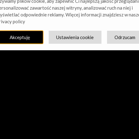
żywamy plików cookie, aby zapewnić Ci najlepszą jakość przeglądani
ersonalizować zawartość naszej witryny, analizować ruch na niej i
yświetlać odpowiednie reklamy. Więcej informacji znajdziesz w nasz
cie nasz kurz! Pracujemy nad czymś niesamowitym – sprawdź w
rivacy policy
Akceptuję
Ustawienia cookie
Odrzucam