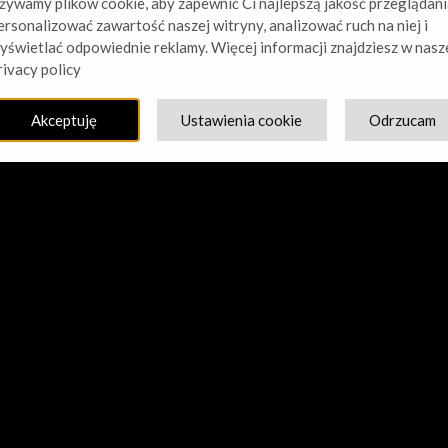
żywamy plików cookie, aby zapewnić Ci najlepszą jakość przeglądani
ersonalizować zawartość naszej witryny, analizować ruch na niej i
yświetlać odpowiednie reklamy. Więcej informacji znajdziesz w nasz
cie nasz kurz! Pracujemy nad czymś niesamowitym – sprawdź w
rivacy policy
Akceptuję
Ustawienia cookie
Odrzucam