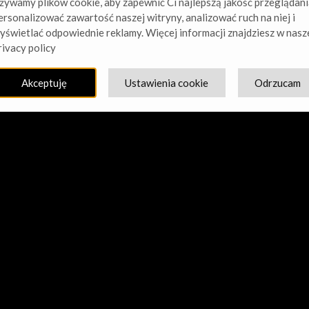
żywamy plików cookie, aby zapewnić Ci najlepszą jakość przeglądani
ersonalizować zawartość naszej witryny, analizować ruch na niej i
yświetlać odpowiednie reklamy. Więcej informacji znajdziesz w nasz
cie nasz kurz! Pracujemy nad czymś niesamowitym – sprawdź w
rivacy policy
Akceptuję
Ustawienia cookie
Odrzucam