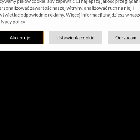
żywamy plików cookie, aby zapewnić Ci najlepszą jakość przeglądani
ersonalizować zawartość naszej witryny, analizować ruch na niej i
yświetlać odpowiednie reklamy. Więcej informacji znajdziesz w nasz
cie nasz kurz! Pracujemy nad czymś niesamowitym – sprawdź w
rivacy policy
Akceptuję
Ustawienia cookie
Odrzucam