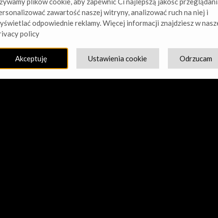
żywamy plików cookie, aby zapewnić Ci najlepszą jakość przeglądani
ersonalizować zawartość naszej witryny, analizować ruch na niej i
yświetlać odpowiednie reklamy. Więcej informacji znajdziesz w nasz
cie nasz kurz! Pracujemy nad czymś niesamowitym – sprawdź w
rivacy policy
Akceptuję
Ustawienia cookie
Odrzucam