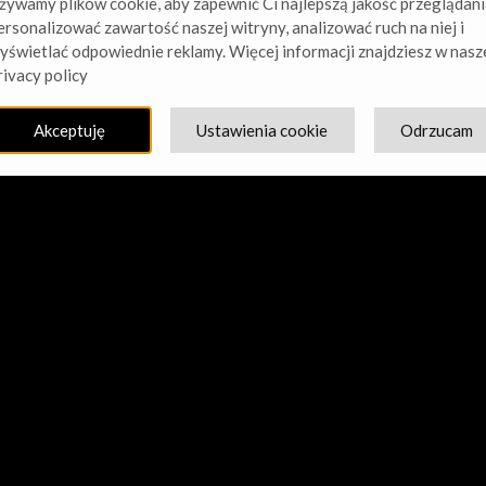
żywamy plików cookie, aby zapewnić Ci najlepszą jakość przeglądani
ersonalizować zawartość naszej witryny, analizować ruch na niej i
yświetlać odpowiednie reklamy. Więcej informacji znajdziesz w nasz
cie nasz kurz! Pracujemy nad czymś niesamowitym – sprawdź w
rivacy policy
Akceptuję
Ustawienia cookie
Odrzucam