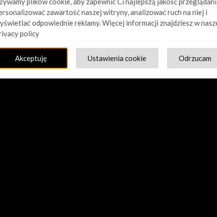
żywamy plików cookie, aby zapewnić Ci najlepszą jakość przeglądani
ersonalizować zawartość naszej witryny, analizować ruch na niej i
yświetlać odpowiednie reklamy. Więcej informacji znajdziesz w nasz
cie nasz kurz! Pracujemy nad czymś niesamowitym – sprawdź w
rivacy policy
Akceptuję
Ustawienia cookie
Odrzucam