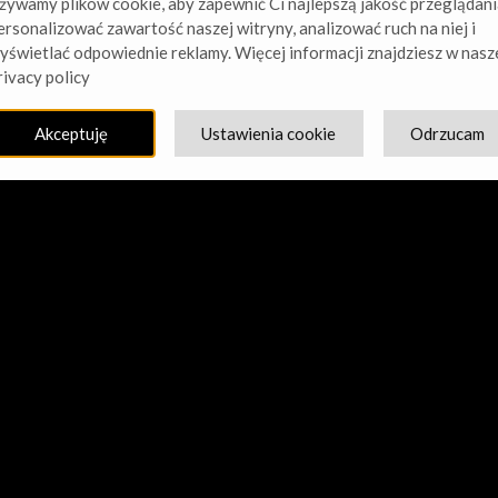
żywamy plików cookie, aby zapewnić Ci najlepszą jakość przeglądani
ersonalizować zawartość naszej witryny, analizować ruch na niej i
yświetlać odpowiednie reklamy. Więcej informacji znajdziesz w nasz
cie nasz kurz! Pracujemy nad czymś niesamowitym – sprawdź w
rivacy policy
Akceptuję
Ustawienia cookie
Odrzucam