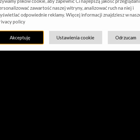
żywamy plików cookie, aby zapewnić Ci najlepszą jakość przeglądani
ersonalizować zawartość naszej witryny, analizować ruch na niej i
yświetlać odpowiednie reklamy. Więcej informacji znajdziesz w nasz
cie nasz kurz! Pracujemy nad czymś niesamowitym – sprawdź w
rivacy policy
Akceptuję
Ustawienia cookie
Odrzucam