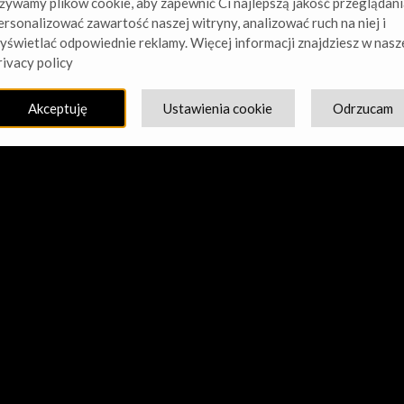
żywamy plików cookie, aby zapewnić Ci najlepszą jakość przeglądani
ersonalizować zawartość naszej witryny, analizować ruch na niej i
yświetlać odpowiednie reklamy. Więcej informacji znajdziesz w nasz
cie nasz kurz! Pracujemy nad czymś niesamowitym – sprawdź w
rivacy policy
Akceptuję
Ustawienia cookie
Odrzucam