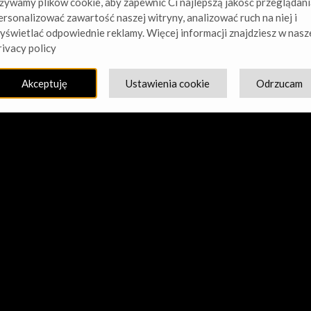
żywamy plików cookie, aby zapewnić Ci najlepszą jakość przeglądani
ersonalizować zawartość naszej witryny, analizować ruch na niej i
yświetlać odpowiednie reklamy. Więcej informacji znajdziesz w nasz
cie nasz kurz! Pracujemy nad czymś niesamowitym – sprawdź w
rivacy policy
Akceptuję
Ustawienia cookie
Odrzucam