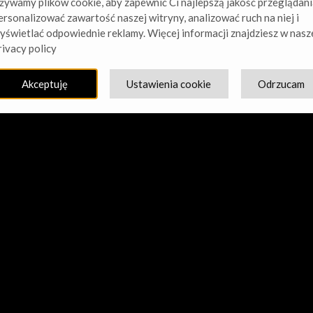
żywamy plików cookie, aby zapewnić Ci najlepszą jakość przeglądani
ersonalizować zawartość naszej witryny, analizować ruch na niej i
yświetlać odpowiednie reklamy. Więcej informacji znajdziesz w nasz
cie nasz kurz! Pracujemy nad czymś niesamowitym – sprawdź w
rivacy policy
Akceptuję
Ustawienia cookie
Odrzucam