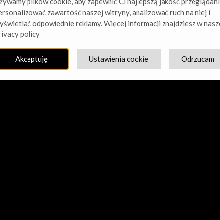
żywamy plików cookie, aby zapewnić Ci najlepszą jakość przeglądani
ersonalizować zawartość naszej witryny, analizować ruch na niej i
yświetlać odpowiednie reklamy. Więcej informacji znajdziesz w nasz
cie nasz kurz! Pracujemy nad czymś niesamowitym – sprawdź w
rivacy policy
Akceptuję
Ustawienia cookie
Odrzucam